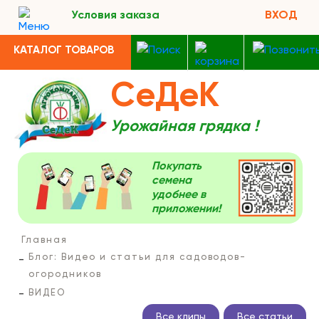
Условия заказа
ВХОД
КАТАЛОГ ТОВАРОВ
СеДеК
Урожайная грядка !
Покупать
семена
удобнее в
приложении!
Главная
Блог: Видео и статьи для садоводов-
огородников
ВИДЕО
Все клипы
Все статьи