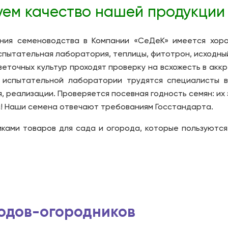
ем качество нашей продукции
ния семеноводства в Компании «СеДеК» имеется хор
спытательная лаборатория, теплицы, фитотрон, исходный
веточных культур проходят проверку на всхожесть в ак
 испытательной лаборатории трудятся специалисты в
, реализации. Проверяется посевная годность семян: их 
ая! Наши семена отвечают требованиям Госстандарта.
ками товаров для сада и огорода, которые пользуютс
водов-огородников