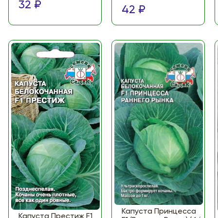
32 ₽
42 ₽
Капуста Принцесса
Капуста Престиж F1