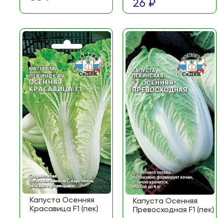
26 ₽
Капуста Осенняя
Капуста Осенняя
Красавица F1 (пек)
Превосходная F1 (пек)