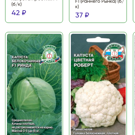
F1 (Раннего Рынка) (б/
(б/к)
к)
42 ₽
37 ₽