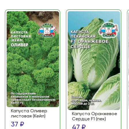
Капуста Оливер
Капуста Оранжевое
листовая (Кейл)
Сердце F1 (пек)
37 ₽
47 ₽