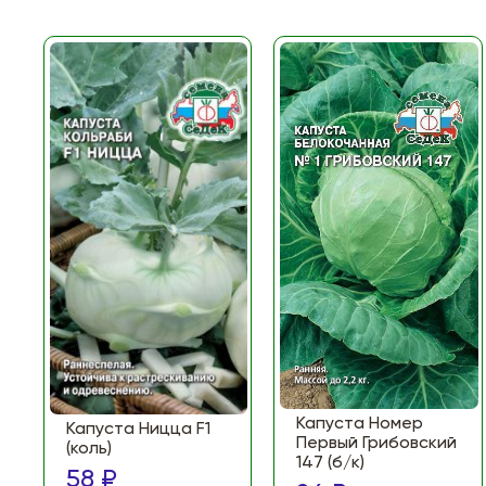
Капуста Номер
Капуста Ницца F1
Первый Грибовский
(коль)
147 (б/к)
58 ₽