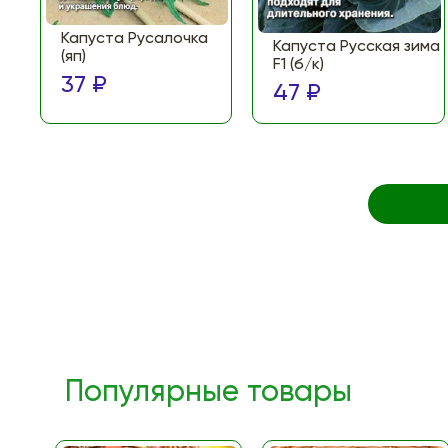
Капуста Русалочка
Капуста Русская зима
(яп)
F1 (б/к)
37 ₽
47 ₽
Популярные товары