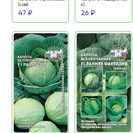
(сав)
к)
47 ₽
26 ₽