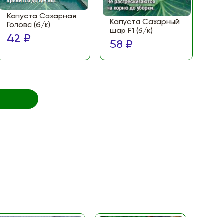
Капуста Сахарная
Капуста Сахарный
Голова (б/к)
шар F1 (б/к)
42 ₽
58 ₽