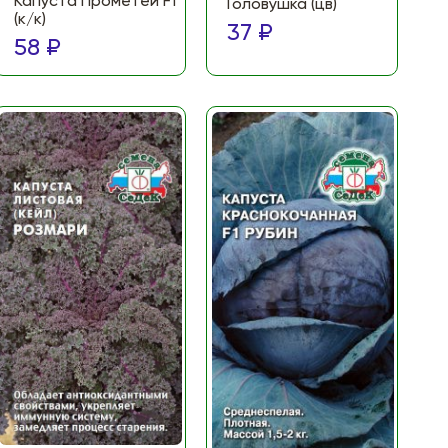
Капуста Прометей F1
Головушка (цв)
(к/к)
37 ₽
58 ₽