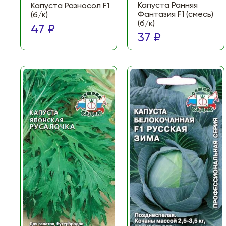
Капуста Ранняя
Капуста Разносол F1
Фантазия F1 (смесь)
(б/к)
(б/к)
47 ₽
37 ₽