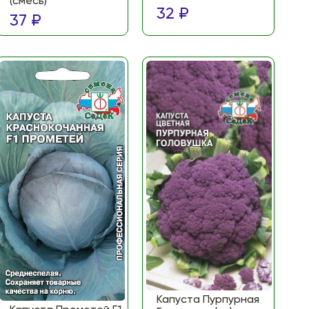
(смесь)
32 ₽
37 ₽
Капуста Пурпурная