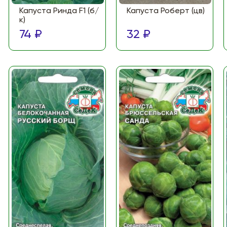
Капуста Ринда F1 (б/
Капуста Роберт (цв)
к)
74 ₽
32 ₽