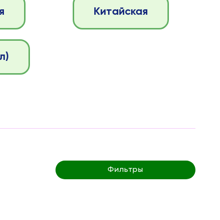
я
Китайская
л)
Фильтры