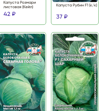
Капуста Розмари
Капуста Рубин F1 (к/к)
листовая (Кейл)
42 ₽
37 ₽