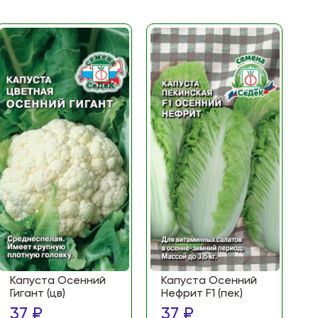
Капуста Осенний
Капуста Осенний
Гигант (цв)
Нефрит F1 (пек)
37 ₽
37 ₽