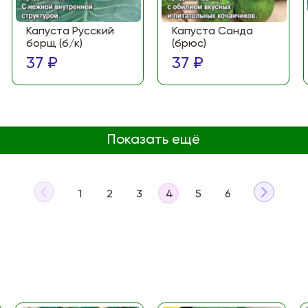
Капуста Русский
Капуста Санда
борщ (б/к)
(брюс)
37 ₽
37 ₽
Показать ещё
1
2
3
4
5
6