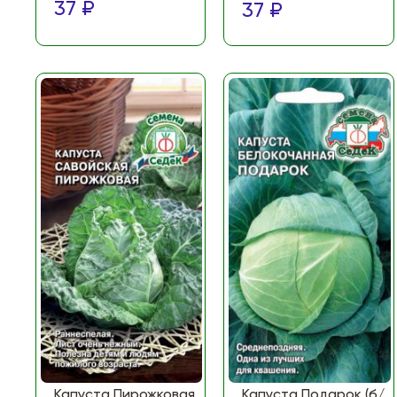
37 ₽
37 ₽
Капуста Пирожковая
Капуста Подарок (б/