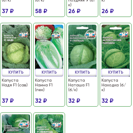
(б/к)
(б/к)
поздняя 9 (б/
к)
к)
37 ₽
58 ₽
26 ₽
26 ₽
КУПИТЬ
КУПИТЬ
КУПИТЬ
КУПИТЬ
Капуста
Капуста
Капуста
Капуста
Надя F1 (сав)
Наина F1
Наташа F1
Находка (б/
(пек)
(б/к)
к)
37 ₽
32 ₽
32 ₽
32 ₽