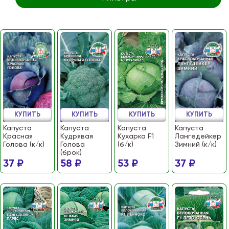
КУПИТЬ
КУПИТЬ
КУПИТЬ
КУПИТЬ
Капуста
Капуста
Капуста
Капуста
Красная
Кудрявая
Кухарка F1
Лангедейкер
Голова (к/к)
Голова
(б/к)
Зимний (к/к)
(брок)
37 ₽
58 ₽
53 ₽
37 ₽