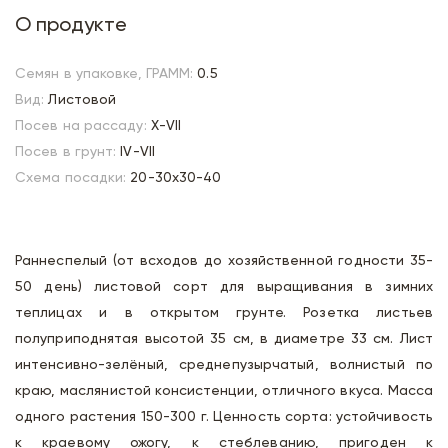
О продукте
Семян в упаковке, ГРАММ:
0.5
Вид:
Листовой
Посев на рассаду:
X-VII
Посев в грунт:
IV-VII
Схема посадки:
20-30х30-40
Раннеспелый (от всходов до хозяйственной годности 35-
50 день) листовой сорт для выращивания в зимних
теплицах и в открытом грунте. Розетка листьев
полуприподнятая высотой 35 см, в диаметре 33 см. Лист
интенсивно-зелёный, среднепузырчатый, волнистый по
краю, маслянистой консистенции, отличного вкуса. Масса
одного растения 150-300 г. Ценность сорта: устойчивость
к краевому ожогу, к стеблеванию, пригоден к