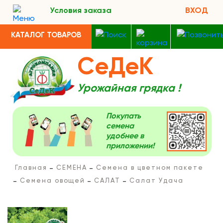
Условия заказа
ВХОД
КАТАЛОГ ТОВАРОВ
СеДеК
Урожайная грядка !
Покупать
семена
удобнее в
приложении!
Главная
СЕМЕНА
Семена в цветном пакете
Семена овощей
САЛАТ
Салат Удача