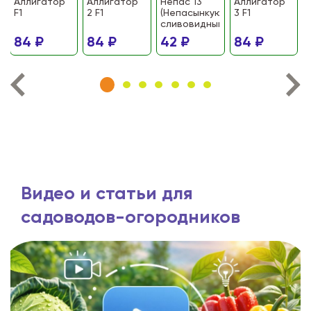
Аллигатор
Аллигатор
Непас 13
Аллигатор
F1
2 F1
(Непасынкующийся
3 F1
сливовидный)
84 ₽
84 ₽
42 ₽
84 ₽
Видео и статьи для
садоводов-огородников