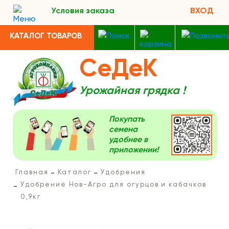
Условия заказа
ВХОД
КАТАЛОГ ТОВАРОВ
СеДеК
Урожайная грядка !
Покупать
семена
удобнее в
приложении!
Главная
Каталог
Удобрения
Удобрение Нов-Агро для огурцов и кабачков
0,9кг