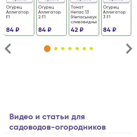
Огурец
Огурец
Томат
Огурец
Аллигатор
Аллигатор
Непас 13
Аллигатор
F1
2 F1
(Непасынкующийся
3 F1
сливовидный)
84 ₽
84 ₽
42 ₽
84 ₽
Видео и статьи для
садоводов-огородников