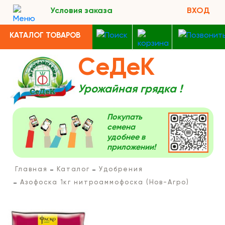
Условия заказа
ВХОД
КАТАЛОГ ТОВАРОВ
СеДеК
Урожайная грядка !
Покупать
семена
удобнее в
приложении!
Главная
Каталог
Удобрения
Азофоска 1кг нитроаммофоска (Нов-Агро)