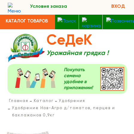
Условия заказа
ВХОД
КАТАЛОГ ТОВАРОВ
СеДеК
Урожайная грядка !
Покупать
семена
удобнее в
приложении!
Главная
Каталог
Удобрения
Удобрение Нов-Агро д/томатов, перцев и
баклажанов 0,9кг