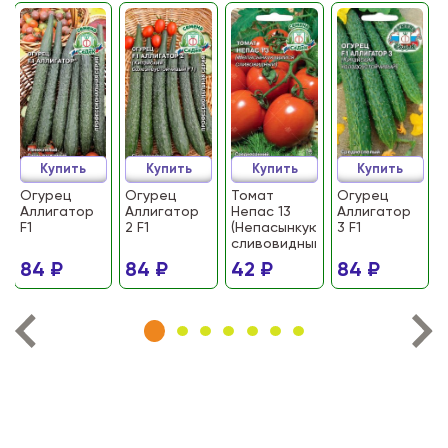
Купить
Купить
Купить
Купить
Огурец
Огурец
Томат
Огурец
Аллигатор
Аллигатор
Непас 13
Аллигатор
F1
2 F1
(Непасынкующийся
3 F1
сливовидный)
84 ₽
84 ₽
42 ₽
84 ₽