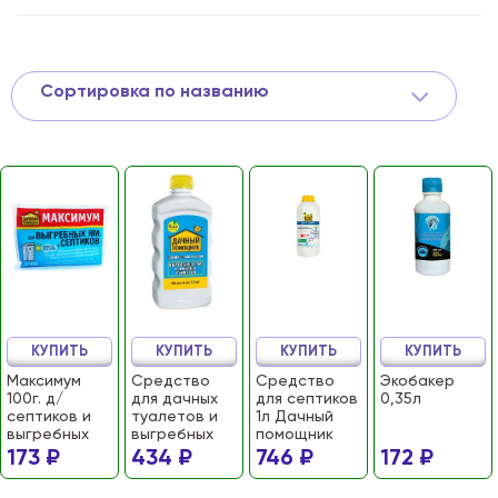
Сортировка по названию
КУПИТЬ
КУПИТЬ
КУПИТЬ
КУПИТЬ
Максимум
Средство
Средство
Экобакер
100г. д/
для дачных
для септиков
0,35л
септиков и
туалетов и
1л Дачный
выгребных
выгребных
помощник
ям
ям 500мл
173 ₽
434 ₽
746 ₽
172 ₽
Дачный
помощник