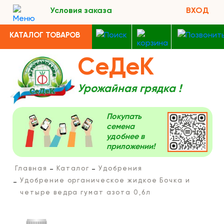
Условия заказа
ВХОД
КАТАЛОГ ТОВАРОВ
СеДеК
Урожайная грядка !
Покупать
семена
удобнее в
приложении!
Главная
Каталог
Удобрения
Удобрение органическое жидкое Бочка и
четыре ведра гумат азота 0,6л