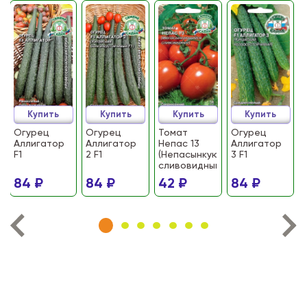
Купить
Купить
Купить
Купить
Огурец
Огурец
Томат
Огурец
Аллигатор
Аллигатор
Непас 13
Аллигатор
F1
2 F1
(Непасынкующийся
3 F1
сливовидный)
84 ₽
84 ₽
42 ₽
84 ₽