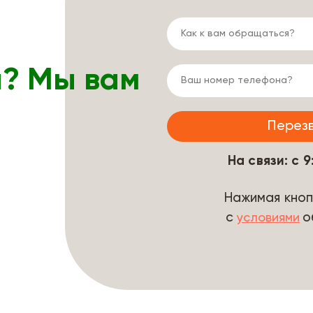
ы? Мы вам
На связи: с 
Нажимая кноп
с
о
условиями