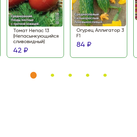
Огурец Аллигатор 3
Томат Непас 13
F1
(Непасынкующийся
сливовидный)
84 ₽
42 ₽