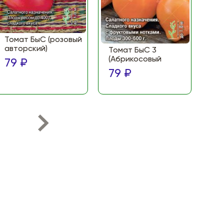
Томат БыС (розовый
То
авторский)
(Ф
Томат БыС 3
ма
(Абрикосовый
79 ₽
по
79 ₽
79