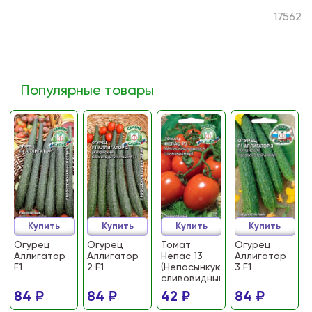
17562
Популярные товары
Купить
Купить
Купить
Купить
Огурец
Огурец
Томат
Огурец
Аллигатор
Аллигатор
Непас 13
Аллигатор
F1
2 F1
(Непасынкующийся
3 F1
сливовидный)
84 ₽
84 ₽
42 ₽
84 ₽