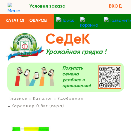
Условия заказа
ВХОД
КАТАЛОГ ТОВАРОВ
СеДеК
Урожайная грядка !
Покупать
семена
удобнее в
приложении!
Главная
Каталог
Удобрения
Карбамид 0,8кг (гера)