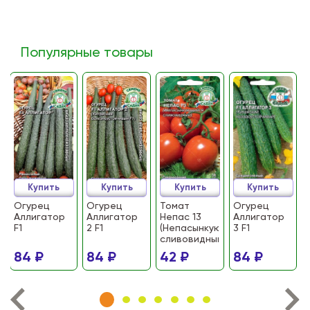
Популярные товары
Купить
Купить
Купить
Купить
Огурец
Огурец
Томат
Огурец
Аллигатор
Аллигатор
Непас 13
Аллигатор
F1
2 F1
(Непасынкующийся
3 F1
сливовидный)
84 ₽
84 ₽
42 ₽
84 ₽