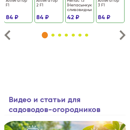
Аллигатор
Аллигатор
Непас 13
Аллигатор
F1
2 F1
(Непасынкующийся
3 F1
сливовидный)
84 ₽
84 ₽
42 ₽
84 ₽
Видео и статьи для
садоводов-огородников