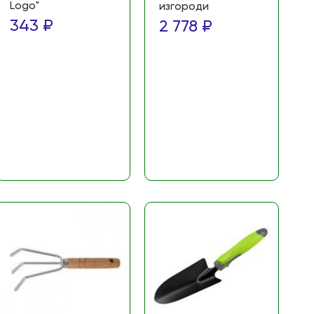
Logo"
изгороди
343 ₽
2 778 ₽