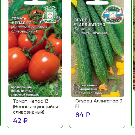
Огурец Аллигатор 3
Томат Непас 13
F1
(Непасынкующийся
сливовидный)
84 ₽
42 ₽