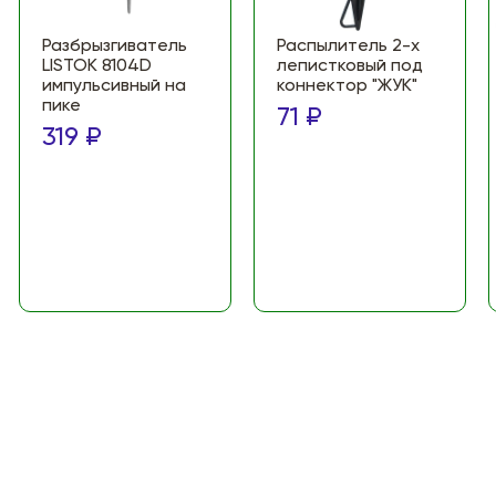
Разбрызгиватель
Распылитель 2-х
LISTOK 8104D
лепистковый под
импульсивный на
коннектор "ЖУК"
пике
71 ₽
319 ₽