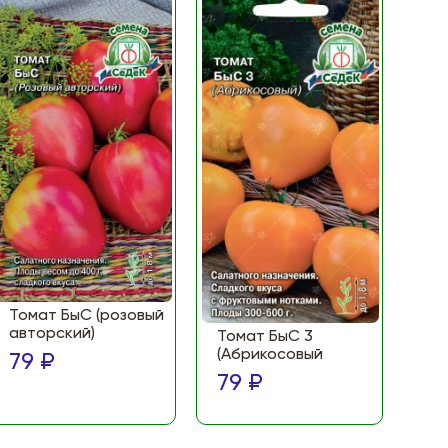
Томат БыС (розовый
То
авторский)
(Ф
Томат БыС 3
ма
(Абрикосовый
79 ₽
по
79 ₽
79