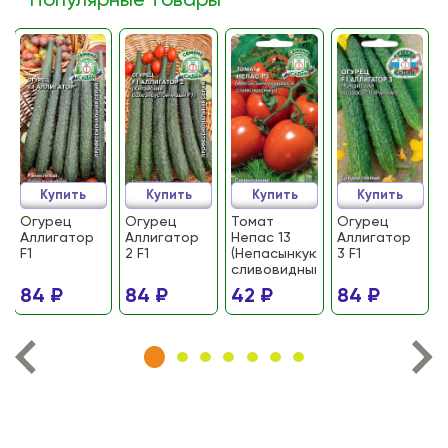
Популярные товары
Купить
Купить
Купить
Купить
Огурец
Огурец
Томат
Огурец
Аллигатор
Аллигатор
Непас 13
Аллигатор
F1
2 F1
(Непасынкующийся
3 F1
сливовидный)
84 ₽
84 ₽
42 ₽
84 ₽