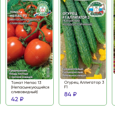
Огурец Аллигатор 3
Томат Непас 13
F1
(Непасынкующийся
сливовидный)
84 ₽
42 ₽