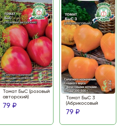
Томат БыС (розовый
То
авторский)
(Ф
Томат БыС 3
ма
(Абрикосовый
79 ₽
по
79 ₽
79