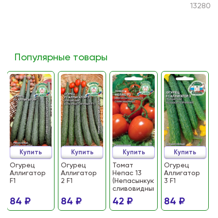
13280
Популярные товары
Купить
Купить
Купить
Купить
Огурец
Огурец
Томат
Огурец
Аллигатор
Аллигатор
Непас 13
Аллигатор
F1
2 F1
(Непасынкующийся
3 F1
сливовидный)
84 ₽
84 ₽
42 ₽
84 ₽