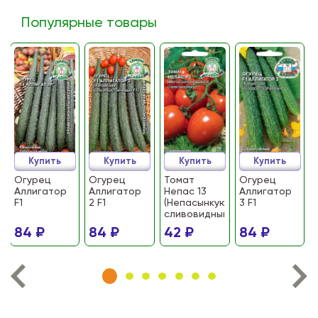
Популярные товары
Купить
Купить
Купить
Купить
Огурец
Огурец
Томат
Огурец
Аллигатор
Аллигатор
Непас 13
Аллигатор
F1
2 F1
(Непасынкующийся
3 F1
сливовидный)
84 ₽
84 ₽
42 ₽
84 ₽