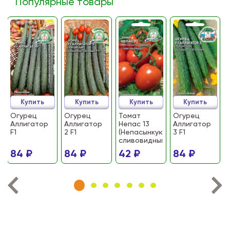
Популярные товары
Купить
Купить
Купить
Купить
Огурец
Огурец
Томат
Огурец
Аллигатор
Аллигатор
Непас 13
Аллигатор
F1
2 F1
(Непасынкующийся
3 F1
сливовидный)
84 ₽
84 ₽
42 ₽
84 ₽