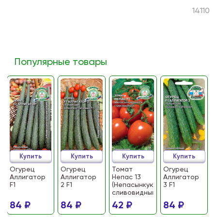
14110
Популярные товары
Купить
Купить
Купить
Купить
Огурец
Огурец
Томат
Огурец
Аллигатор
Аллигатор
Непас 13
Аллигатор
F1
2 F1
(Непасынкующийся
3 F1
сливовидный)
84 ₽
84 ₽
42 ₽
84 ₽