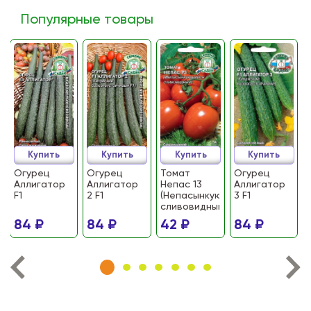
Популярные товары
Купить
Купить
Купить
Купить
Огурец
Огурец
Томат
Огурец
Аллигатор
Аллигатор
Непас 13
Аллигатор
F1
2 F1
(Непасынкующийся
3 F1
сливовидный)
84 ₽
84 ₽
42 ₽
84 ₽