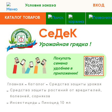
Условия заказа
ВХОД
КАТАЛОГ ТОВАРОВ
СеДеК
Урожайная грядка !
Покупать
семена
удобнее в
приложении!
Главная
Каталог
Средства защиты урожая
Средства защиты растений от вредителей,
болезней, сорняков
Инсектициды
Пиноцид 10 мл