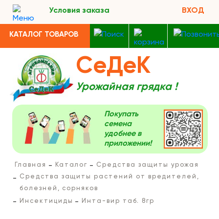
Условия заказа
ВХОД
КАТАЛОГ ТОВАРОВ
СеДеК
Урожайная грядка !
Покупать
семена
удобнее в
приложении!
Главная
Каталог
Средства защиты урожая
Средства защиты растений от вредителей,
болезней, сорняков
Инсектициды
Инта-вир таб. 8гр