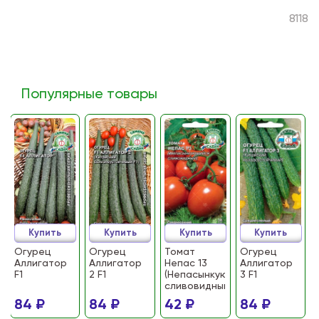
8118
Популярные товары
Купить
Купить
Купить
Купить
Огурец
Огурец
Томат
Огурец
Аллигатор
Аллигатор
Непас 13
Аллигатор
F1
2 F1
(Непасынкующийся
3 F1
сливовидный)
84 ₽
84 ₽
42 ₽
84 ₽