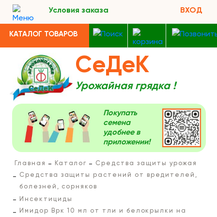
Условия заказа
ВХОД
КАТАЛОГ ТОВАРОВ
СеДеК
Урожайная грядка !
Покупать
семена
удобнее в
приложении!
Главная
Каталог
Средства защиты урожая
Средства защиты растений от вредителей,
болезней, сорняков
Инсектициды
Имидор Врк 10 мл от тли и белокрылки на