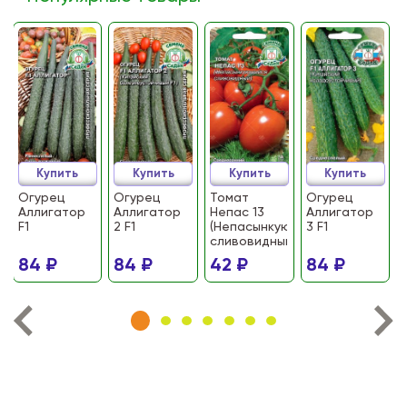
Купить
Купить
Купить
Купить
Огурец
Огурец
Томат
Огурец
Аллигатор
Аллигатор
Непас 13
Аллигатор
F1
2 F1
(Непасынкующийся
3 F1
сливовидный)
84 ₽
84 ₽
42 ₽
84 ₽