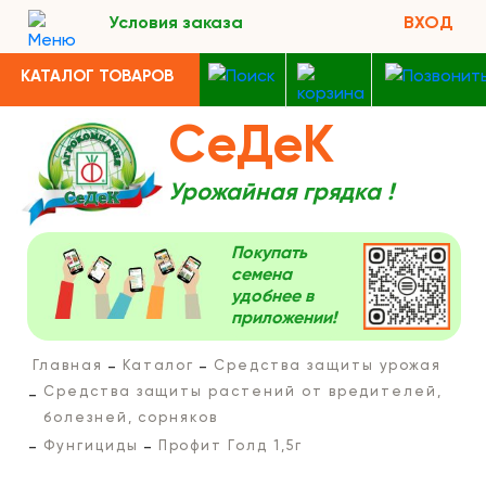
Условия заказа
ВХОД
КАТАЛОГ ТОВАРОВ
СеДеК
Урожайная грядка !
Покупать
семена
удобнее в
приложении!
Главная
Каталог
Средства защиты урожая
Средства защиты растений от вредителей,
болезней, сорняков
Фунгициды
Профит Голд 1,5г