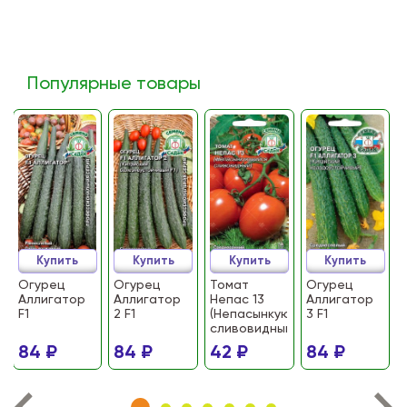
Популярные товары
Купить
Купить
Купить
Купить
Огурец
Огурец
Томат
Огурец
Аллигатор
Аллигатор
Непас 13
Аллигатор
F1
2 F1
(Непасынкующийся
3 F1
сливовидный)
84 ₽
84 ₽
42 ₽
84 ₽