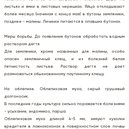
листьях и ямки в листовых черешках. Яйца откладывают
более месяца (начиная с конца мая) в бутоны земляники,
позднее - малины. Личинки питаются в опавших бутонах.
Меры борьбы. До появления бутонов обработать водным
раствором дегтя.
Для земляники, кроме названных для малины, особо
опасен земляничный клещ, и из болезней белая
пятнистость листьев. Раствор дегтя не дает
размножаться обыкновенному паутинному клещу.
На облепихе. Облепиховая муха, серый грушевый
долгоносик.
В последние годы культура сильно поражается болезнями
- усыхание, эндомикоз, парша.
Облепиховая муха длиной 4-5 мм, зимуют куколки
вредителя в ложнококонах в поверхностном слое почвы