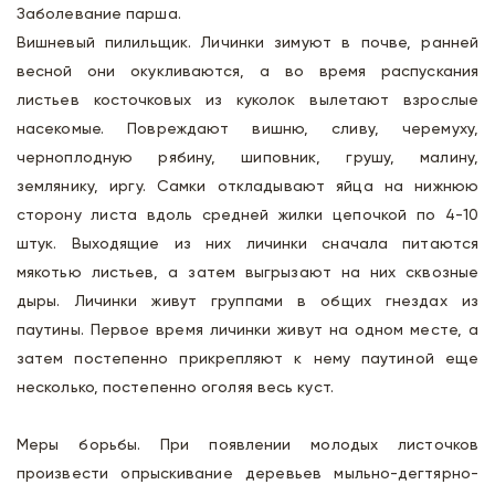
Заболевание парша.
Вишневый пилильщик. Личинки зимуют в почве, ранней
весной они окукливаются, а во время распускания
листьев косточковых из куколок вылетают взрослые
насекомые. Повреждают вишню, сливу, черемуху,
черноплодную рябину, шиповник, грушу, малину,
землянику, иргу. Самки откладывают яйца на нижнюю
сторону листа вдоль средней жилки цепочкой по 4-10
штук. Выходящие из них личинки сначала питаются
мякотью листьев, а затем выгрызают на них сквозные
дыры. Личинки живут группами в общих гнездах из
паутины. Первое время личинки живут на одном месте, а
затем постепенно прикрепляют к нему паутиной еще
несколько, постепенно оголяя весь куст.
Меры борьбы. При появлении молодых листочков
произвести опрыскивание деревьев мыльно-дегтярно-