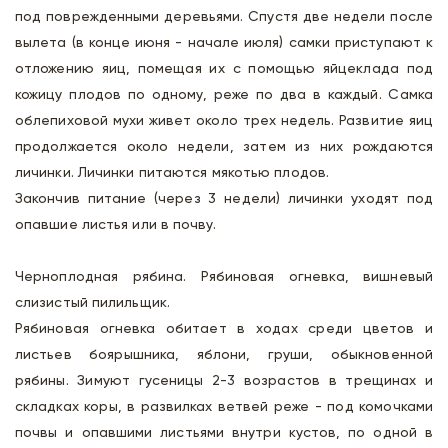
под поврежденными деревьями. Спустя две недели после
вылета (в конце июня - начале июля) самки приступают к
отложению яиц, помещая их с помощью яйцеклада под
кожицу плодов по одному, реже по два в каждый. Самка
облепиховой мухи живет около трех недель. Развитие яиц
продолжается около недели, затем из них рождаются
личинки. Личинки питаются мякотью плодов.
Закончив питание (через 3 недели) личинки уходят под
опавшие листья или в почву.
Черноплодная рябина. Рябиновая огневка, вишневый
слизистый пилильщик.
Рябиновая огневка обитает в ходах среди цветов и
листьев боярышника, яблони, груши, обыкновенной
рябины. Зимуют гусеницы 2-3 возрастов в трещинах и
складках коры, в развилках ветвей реже - под комочками
почвы и опавшими листьями внутри кустов, по одной в