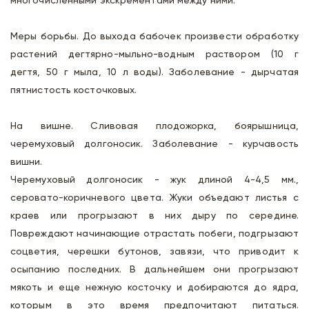
многочисленными экскрементами между ними.
Меры борьбы. До выхода бабочек произвести обработку
растений дегтярно-мыльно-водным раствором (10 г
дегтя, 50 г мыла, 10 л воды). Заболевание - дырчатая
пятнистость косточковых.
На вишне. Сливовая плодожорка, боярышница,
черемуховый долгоносик. Заболевание - курчавость
вишни.
Черемуховый долгоносик - жук длиной 4-4,5 мм.,
серовато-коричневого цвета. Жуки объедают листья с
краев или прогрызают в них дыру по середине.
Повреждают начинающие отрастать побеги, подгрызают
соцветия, черешки бутонов, завязи, что приводит к
осыпанию последних. В дальнейшем они прогрызают
мякоть и еще нежную косточку и добираются до ядра,
которым в это время предпочитают питаться.