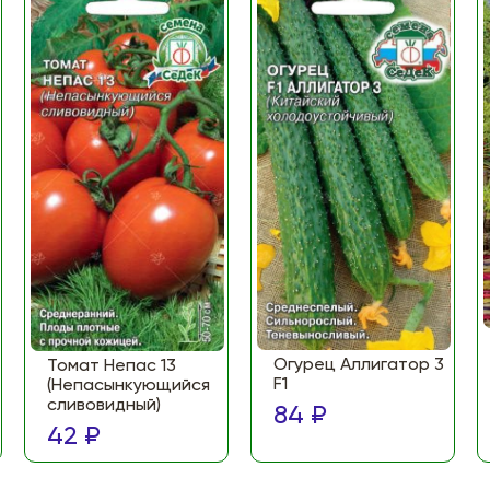
Огурец Аллигатор 3
Томат Непас 13
F1
(Непасынкующийся
сливовидный)
84 ₽
42 ₽