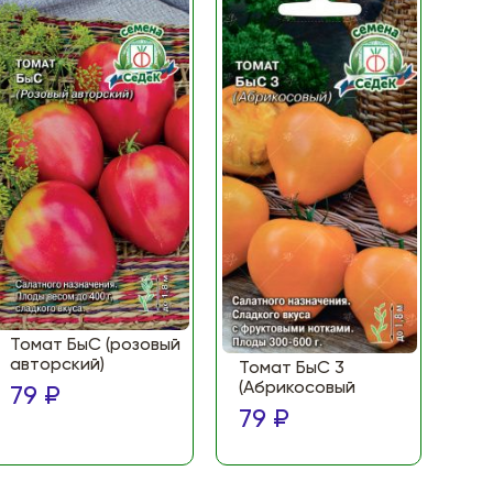
Томат БыС (розовый
То
авторский)
(Ф
Томат БыС 3
ма
(Абрикосовый
79 ₽
по
79 ₽
79