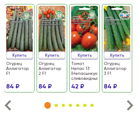
Купить
Купить
Купить
Купить
Огурец
Огурец
Томат
Огурец
Аллигатор
Аллигатор
Непас 13
Аллигатор
F1
2 F1
(Непасынкующийся
3 F1
сливовидный)
84 ₽
84 ₽
42 ₽
84 ₽