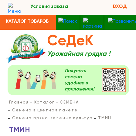
Условия заказа
ВХОД
КАТАЛОГ ТОВАРОВ
СеДеК
Урожайная грядка !
Покупать
семена
удобнее в
приложении!
Главная
Каталог
СЕМЕНА
Семена в цветном пакете
Семена пряно-зеленых культур
ТМИН
ТМИН