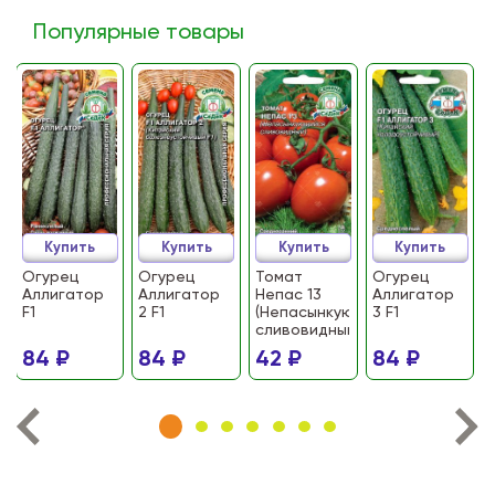
Популярные товары
Купить
Купить
Купить
Купить
Огурец
Огурец
Томат
Огурец
Аллигатор
Аллигатор
Непас 13
Аллигатор
F1
2 F1
(Непасынкующийся
3 F1
сливовидный)
84 ₽
84 ₽
42 ₽
84 ₽