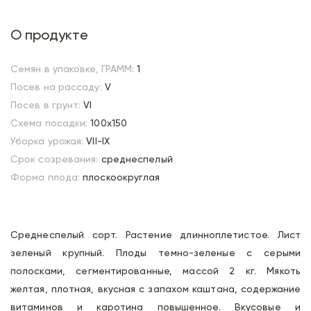
О продукте
Семян в упаковке, ГРАММ:
1
Посев на рассаду:
V
Посев в грунт:
VI
Схема посадки:
100х150
Уборка урожая:
VII-IX
Срок созревания:
среднеспелый
Форма плода:
плоскоокруглая
Среднеспелый сорт. Растение длинноплетистое. Лист
зеленый крупный. Плоды темно-зеленые с серыми
полосками, сегментированные, массой 2 кг. Мякоть
желтая, плотная, вкусная с запахом каштана, содержание
витаминов и каротина повышенное. Вкусовые и