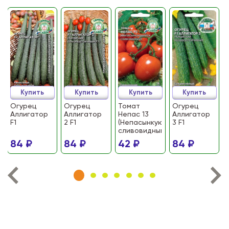
Купить
Купить
Купить
Купить
Огурец
Огурец
Томат
Огурец
Аллигатор
Аллигатор
Непас 13
Аллигатор
F1
2 F1
(Непасынкующийся
3 F1
сливовидный)
84 ₽
84 ₽
42 ₽
84 ₽