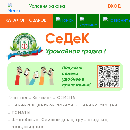
Условия заказа
ВХОД
КАТАЛОГ ТОВАРОВ
СеДеК
Урожайная грядка !
Покупать
семена
удобнее в
приложении!
Главная
Каталог
СЕМЕНА
Семена в цветном пакете
Семена овощей
ТОМАТЫ
Штамбовые. Сливовидные, грушевидные,
перцевидные