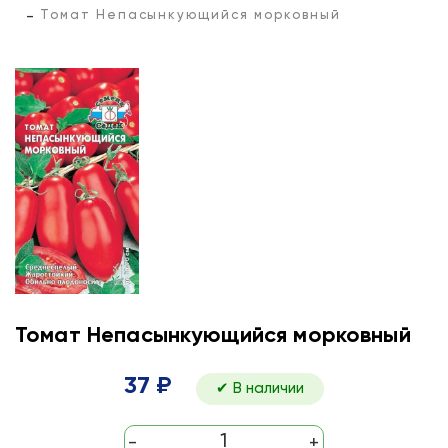
Томат Непасынкующийся морковный
Томат Непасынкующийся морковный
37 ₽
✔ В наличии
-
+