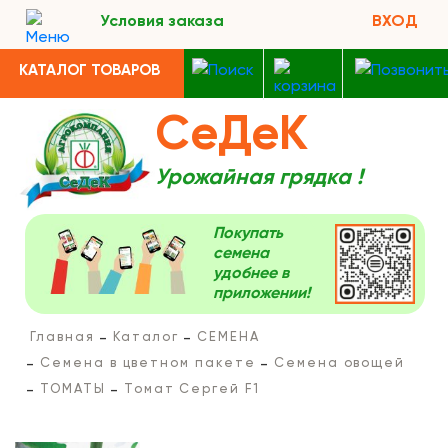
Условия заказа
ВХОД
КАТАЛОГ ТОВАРОВ
СеДеК
Урожайная грядка !
Покупать
семена
удобнее в
приложении!
Главная
Каталог
СЕМЕНА
Семена в цветном пакете
Семена овощей
ТОМАТЫ
Томат Сергей F1