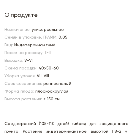
О продукте
Назначение:
универсальное
Семян в упаковке, ГРАММ:
0.05
Вид:
Индетерминантный
Посев на рассаду:
II-III
Высадка:
V-VI
Схема посадки:
40х50-60
Уборка урожая:
VII-VIII
Срок созревания:
раннеспелый
Форма плода:
плоскоокруглая
Высота растения:
> 150 см
Среднеранний (105-110 дней) гибрид для защищенного
грунта. Растение индетерминантное, высотой 1,8-2 м,