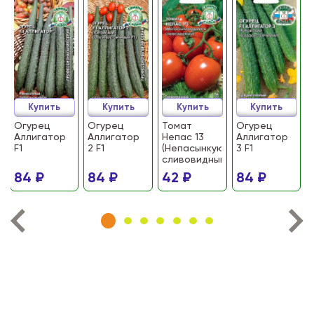
Купить
Купить
Купить
Купить
Огурец
Огурец
Томат
Огурец
Аллигатор
Аллигатор
Непас 13
Аллигатор
F1
2 F1
(Непасынкующийся
3 F1
сливовидный)
84 ₽
84 ₽
42 ₽
84 ₽