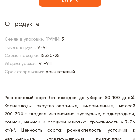
КУПИТЬ
О продукте
Семян в упаковке, ГРАММ:
3
Посев в грунт:
V-VI
Схема посадки:
15х20-25
Уборка урожая:
VII-VIII
Срок созревания:
раннеспелый
Раннеспелый сорт (от всходов до уборки 80-100 дней).
Корнеплоды округло-овальные, выравненные, массой
200-300 г, гладкие, интенсивно-пурпурные, с однородной,
сочной, нежной и сладкой мякотью. Урожайность 4,7-7,4
кг/м². Ценность сорта: раннеспелость, устойчив к
цветушности, универсальность назначения и