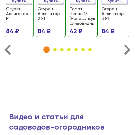
Купить
Купить
Купить
Купить
Огурец
Огурец
Томат
Огурец
Аллигатор
Аллигатор
Непас 13
Аллигатор
F1
2 F1
(Непасынкующийся
3 F1
сливовидный)
84 ₽
84 ₽
42 ₽
84 ₽
Видео и статьи для
садоводов-огородников