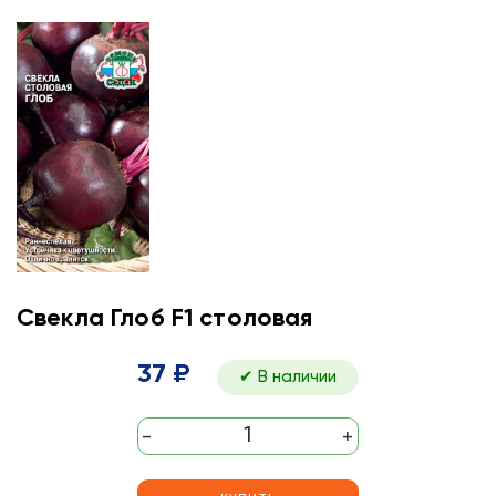
Свекла Глоб F1 столовая
37 ₽
✔ В наличии
-
+