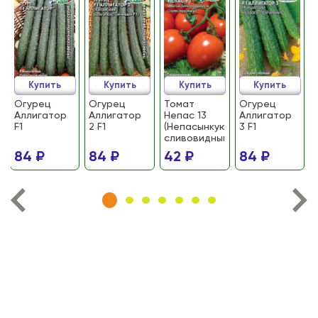
Купить
Купить
Купить
Купить
Огурец
Огурец
Томат
Огурец
Аллигатор
Аллигатор
Непас 13
Аллигатор
F1
2 F1
(Непасынкующийся
3 F1
сливовидный)
84 ₽
84 ₽
42 ₽
84 ₽