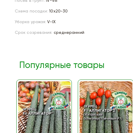
Посев в грунт:
IV-VIII
Схема посадки:
10х20-30
Уборка урожая:
V-IX
Срок созревания:
среднеранний
Популярные товары