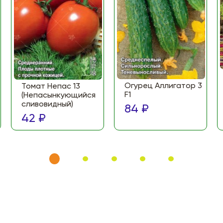
Огурец Аллигатор 3
Томат Непас 13
F1
(Непасынкующийся
сливовидный)
84 ₽
42 ₽