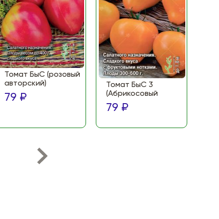
Томат БыС (розовый
То
авторский)
(Ф
Томат БыС 3
ма
(Абрикосовый
79 ₽
по
79 ₽
79