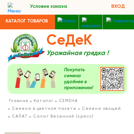
Условия заказа
ВХОД
КАТАЛОГ ТОВАРОВ
СеДеК
Урожайная грядка !
Покупать
семена
удобнее в
приложении!
Главная
Каталог
СЕМЕНА
Семена в цветном пакете
Семена овощей
САЛАТ
Салат Весенний (кресс)