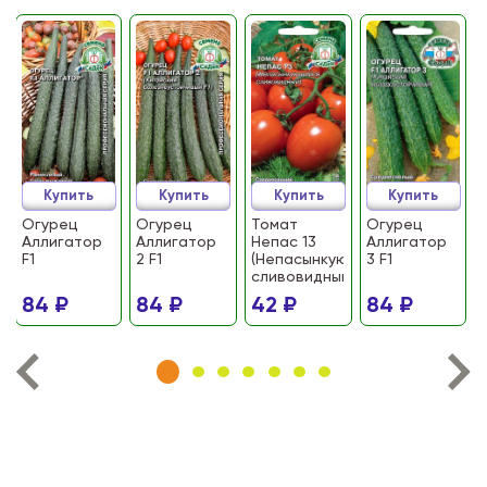
Купить
Купить
Купить
Купить
Огурец
Огурец
Томат
Огурец
Аллигатор
Аллигатор
Непас 13
Аллигатор
F1
2 F1
(Непасынкующийся
3 F1
сливовидный)
84 ₽
84 ₽
42 ₽
84 ₽