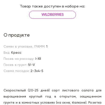
Товар также доступен в наборе на:
WILDBERRIES
О продукте
Семян в упаковке, ГРАММ:
1
Вид:
Кресс
Посев на рассаду:
I-XII
Посев в грунт:
IV-V
Схема посадки:
2-3х4-5
Скороспелый (20-25 дней) сорт листового салата для
выращивания круглый год в открытом, защищенном
грунте и в комнатных условиях (на окне, балконе). Розетка