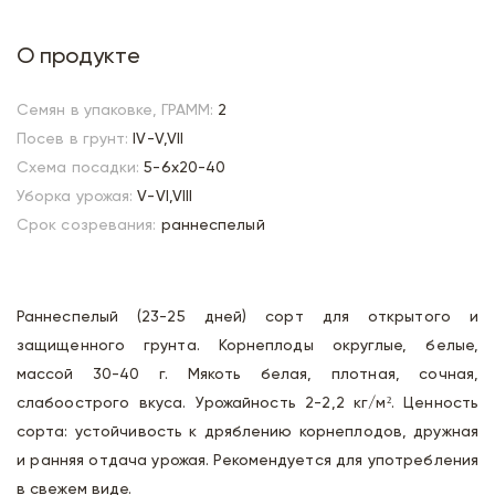
О продукте
Семян в упаковке, ГРАММ:
2
Посев в грунт:
IV-V,VII
Схема посадки:
5-6х20-40
Уборка урожая:
V-VI,VIII
Срок созревания:
раннеспелый
Раннеспелый (23-25 дней) сорт для открытого и
защищенного грунта. Корнеплоды округлые, белые,
массой 30-40 г. Мякоть белая, плотная, сочная,
слабоострого вкуса. Урожайность 2-2,2 кг/м². Ценность
сорта: устойчивость к дряблению корнеплодов, дружная
и ранняя отдача урожая. Рекомендуется для употребления
в свежем виде.