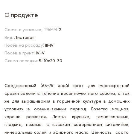
О продукте
Семян в упаковке, ГРАММ:
2
Вид:
Листовая
Посев на рассаду:
III-IV
Посев в грунт:
IV-V
Схема посадки:
5-10х20-30
Среднеспелый (65-75 дней) сорт для многократной
срезки зелени в течение весенне-летнего сезона, а так
же для выращивания в горшечной культуре в домашних
условиях в осенне-зимний период. Розетка мощная,
хорошо развитая. Листья крупные, темно-зеленые,
гладкие, нежные, с высоким содержанием витаминов,
минеральных солей и эфирного масла. Ценность сорта: