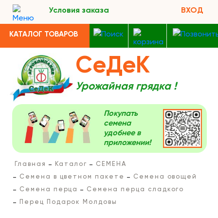
Условия заказа
ВХОД
КАТАЛОГ ТОВАРОВ
СеДеК
Урожайная грядка !
Покупать
семена
удобнее в
приложении!
Главная
Каталог
СЕМЕНА
Семена в цветном пакете
Семена овощей
Семена перца
Семена перца сладкого
Перец Подарок Молдовы