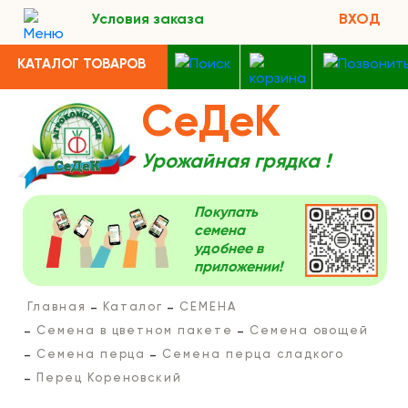
Условия заказа
ВХОД
КАТАЛОГ ТОВАРОВ
СеДеК
Урожайная грядка !
Покупать
семена
удобнее в
приложении!
Главная
Каталог
СЕМЕНА
Семена в цветном пакете
Семена овощей
Семена перца
Семена перца сладкого
Перец Кореновский