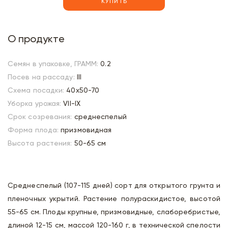
КУПИТЬ
О продукте
Семян в упаковке, ГРАММ:
0.2
Посев на рассаду:
III
Схема посадки:
40х50-70
Уборка урожая:
VII-IX
Срок созревания:
среднеспелый
Форма плода:
призмовидная
Высота растения:
50-65 см
Среднеспелый (107-115 дней) сорт для открытого грунта и
пленочных укрытий. Растение полураскидистое, высотой
55-65 см. Плоды крупные, призмовидные, слаборебристые,
длиной 12-15 см, массой 120-160 г, в технической спелости