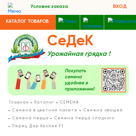
Условия заказа
ВХОД
КАТАЛОГ ТОВАРОВ
СеДеК
Урожайная грядка !
Покупать
семена
удобнее в
приложении!
Главная
Каталог
СЕМЕНА
Семена в цветном пакете
Семена овощей
Семена перца
Семена перца сладкого
Перец Дар Каспия F1