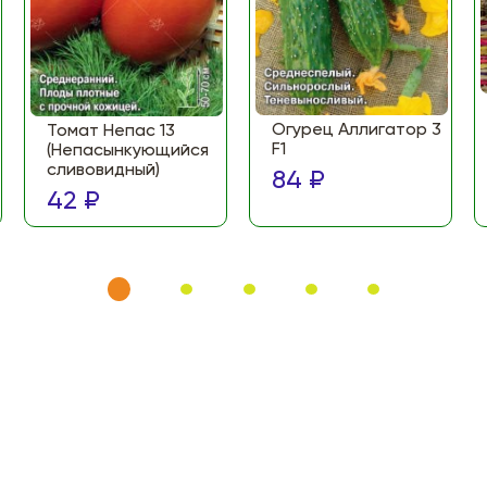
Огурец Аллигатор 3
Томат Непас 13
F1
(Непасынкующийся
сливовидный)
84 ₽
42 ₽