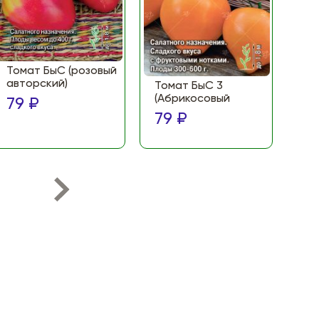
Томат БыС (розовый
То
авторский)
(Ф
Томат БыС 3
ма
(Абрикосовый
79 ₽
по
79 ₽
79