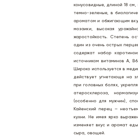
конусовидные, длиной 18 см,
темно-зеленые, в биологич
ароматом и обжигающим вкус
мозаики, высокая урожайн
жаростойкость. Степень о
один из очень острых перце
содержат набор каротинои
источником витаминов А, В6,
Широко используется в меди
действует угнетающе на зл
при головных болях, укрепл
атеросклероза, нормализ
(особенно для мужчин), сп
Кайенский перец — неотъем
кухни. Не имея ярко выраж
изменяет вкус и аромат еды
сыра, овощей.