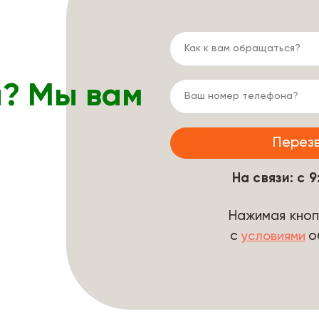
ы? Мы вам
На связи: с 
Нажимая кноп
с
о
условиями