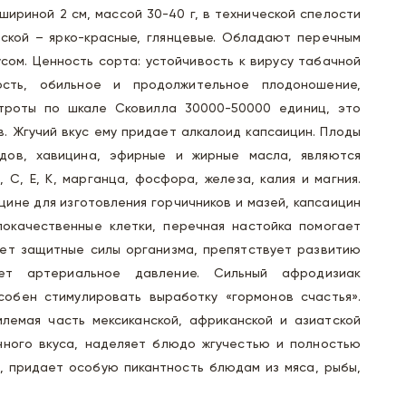
 шириной 2 см, массой 30-40 г, в технической спелости
еской – ярко-красные, глянцевые. Обладают перечным
ом. Ценность сорта: устойчивость к вирусу табачной
ость, обильное и продолжительное плодоношение,
строты по шкале Сковилла 30000-50000 единиц, это
в. Жгучий вкус ему придает алкалоид капсаицин. Плоды
дов, хавицина, эфирные и жирные масла, являются
 С, Е, К, марганца, фосфора, железа, калия и магния.
цине для изготовления горчичников и мазей, капсаицин
окачественные клетки, перечная настойка помогает
яет защитные силы организма, препятствует развитию
ует артериальное давление. Сильный афродизиак
особен стимулировать выработку «гормонов счастья».
лемая часть мексиканской, африканской и азиатской
енного вкуса, наделяет блюдо жгучестью и полностью
, придает особую пикантность блюдам из мяса, рыбы,