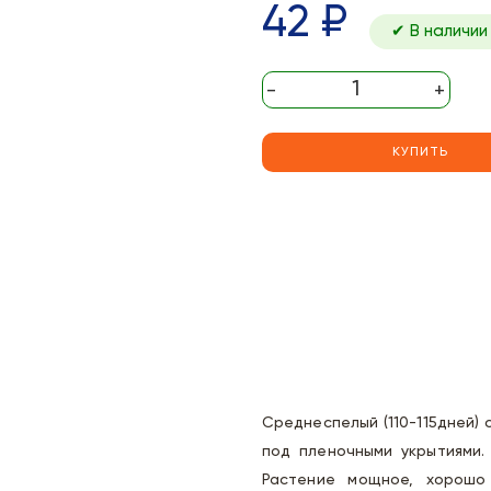
42 ₽
✔ В наличии
-
+
КУПИТЬ
Среднеспелый (110-115дней) 
под пленочными укрытиями.
Растение мощное, хорошо