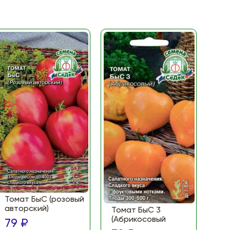
Томат БыС (розовый
То
авторский)
(Ф
Томат БыС 3
ма
(Абрикосовый
79 ₽
по