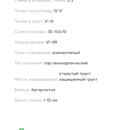
Семян в упаковке, ГРАММ:
0.2
Посев на рассаду:
IV-V
Посев в грунт:
V-VI
Схема посадки:
35-50х70
Уборка урожая:
VI-VIII
Срок созревания:
раннеспелый
Тип опыления:
партенокарпический
открытый грунт
Место выращивания:
защищенный грунт
Кожица:
бугорчатая
Длина плода:
< 10 см