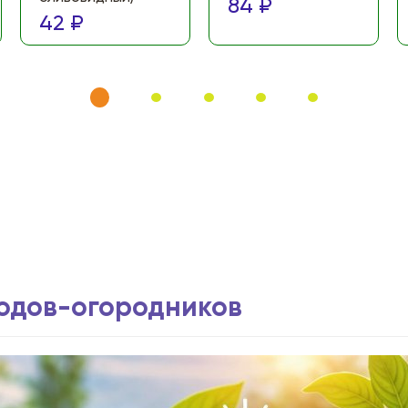
84 ₽
42 ₽
водов-огородников