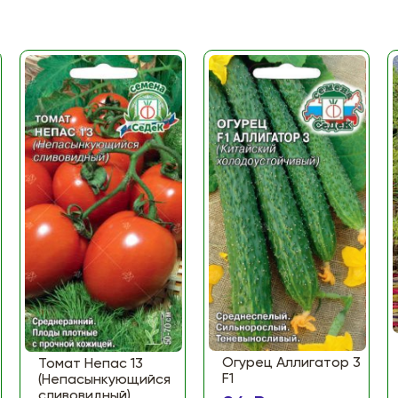
Огурец Аллигатор 3
Томат Непас 13
F1
(Непасынкующийся
сливовидный)