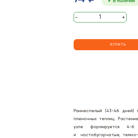
✔ В наличии
-
+
КУПИТЬ
Раннеспелый (43-46 дней) 
пленочных теплиц. Растени
узле формируется 4-6 
и частобугорчатые, темно-з