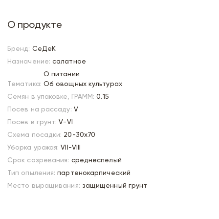
О продукте
Бренд:
СеДеК
Назначение:
салатное
О питании
Тематика:
Об овощных культурах
Семян в упаковке, ГРАММ:
0.15
Посев на рассаду:
V
Посев в грунт:
V-VI
Схема посадки:
20-30х70
Уборка урожая:
VII-VIII
Срок созревания:
среднеспелый
Тип опыления:
партенокарпический
Место выращивания:
защищенный грунт