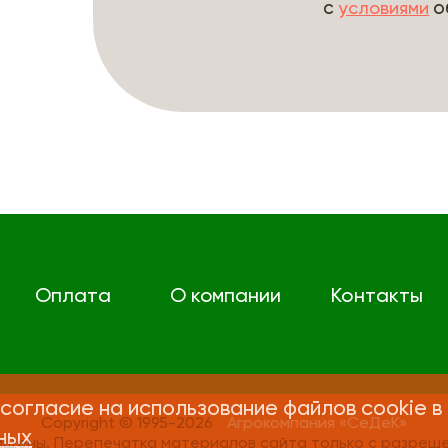
с
о
условиями
Оплата
О компании
Контакты
согласие на использование файлов cookie в
Copyright © 1995-2026
Агрокомпания «СеДеК»
ных
ищены. Перепечатка материалов сайта только с разреше