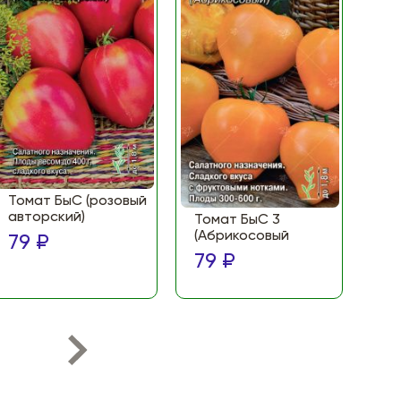
Томат БыС (розовый
То
авторский)
(Ф
Томат БыС 3
ма
(Абрикосовый
79 ₽
по
79 ₽
79