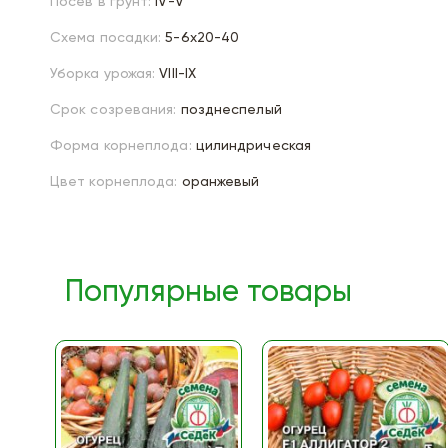
Посев в грунт:
IV-V
Схема посадки:
5-6х20-40
Уборка урожая:
VIII-IX
Срок созревания:
позднеспелый
Форма корнеплода:
цилиндрическая
Цвет корнеплода:
оранжевый
Популярные товары