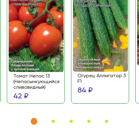
Огурец Аллигатор 3
Томат Непас 13
F1
(Непасынкующийся
сливовидный)
84 ₽
42 ₽