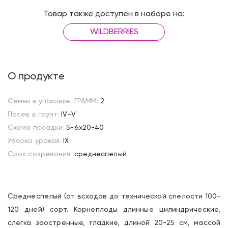
Товар также доступен в наборе на:
WILDBERRIES
О продукте
Семян в упаковке, ГРАММ:
2
Посев в грунт:
IV-V
Схема посадки:
5-6х20-40
Уборка урожая:
IX
Срок созревания:
среднеспелый
Среднеспелый (от всходов до технической спелости 100-
120 дней) сорт. Корнеплоды длинные цилиндрические,
слегка заостренные, гладкие, длиной 20-25 см, массой