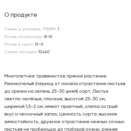
О продукте
Семян в упаковке, ГРАММ:
1
Посев на рассаду:
III-IV
Посев в грунт:
IV-V
Схема посадки:
10х40
Многолетнее травянистое пряное растение.
Раннеспелый (период от начала отрастания листьев
до срезки на зелень 25-30 дней) сорт. Листья
светло-зелёные, плоские, высотой 25-30 см,
шириной 1,5-2 см, имеют приятный, слегка острый
вкус и чесночный запах. Ценность сорта: высокая
зимостойкость, дружное отрастание нежных сочных
листьев не грубеющих до глубокой осени, ранняя