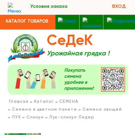
Условия заказа
ВХОД
КАТАЛОГ ТОВАРОВ
СеДеК
Урожайная грядка !
Покупать
семена
удобнее в
приложении!
Главная
Каталог
СЕМЕНА
Семена в цветном пакете
Семена овощей
ЛУК
Слизун
Лук-слизун Лидер