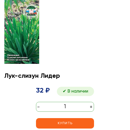
Лук-слизун Лидер
32 ₽
✔ В наличии
-
+
КУПИТЬ