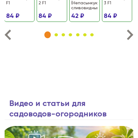
F1
2 F1
(Непасынкующийся
3 F1
сливовидный)
84 ₽
84 ₽
42 ₽
84 ₽
Видео и статьи для
садоводов-огородников