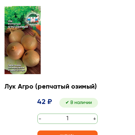
Лук Агро (репчатый озимый)
42 ₽
✔ В наличии
-
+