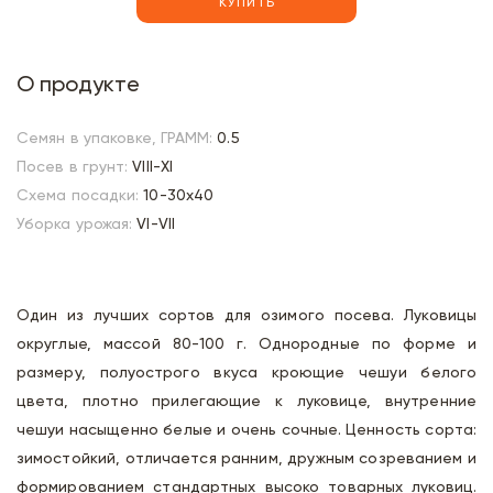
КУПИТЬ
О продукте
Семян в упаковке, ГРАММ:
0.5
Посев в грунт:
VIII-XI
Схема посадки:
10-30х40
Уборка урожая:
VI-VII
Один из лучших сортов для озимого посева. Луковицы
округлые, массой 80-100 г. Однородные по форме и
размеру, полуострого вкуса кроющие чешуи белого
цвета, плотно прилегающие к луковице, внутренние
чешуи насыщенно белые и очень сочные. Ценность сорта:
зимостойкий, отличается ранним, дружным созреванием и
формированием стандартных высоко товарных луковиц.