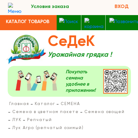
Условия заказа
ВХОД
КАТАЛОГ ТОВАРОВ
СеДеК
Урожайная грядка !
Покупать
семена
удобнее в
приложении!
Главная
Каталог
СЕМЕНА
Семена в цветном пакете
Семена овощей
ЛУК
Репчатый
Лук Агро (репчатый озимый)